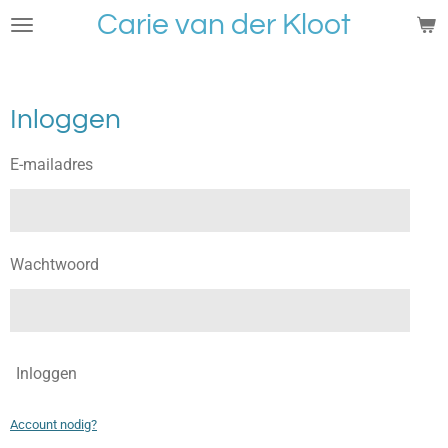
Carie van der Kloot
Ga
direct
naar
de
Inloggen
hoofdinhoud
E-mailadres
Wachtwoord
Inloggen
Account nodig?