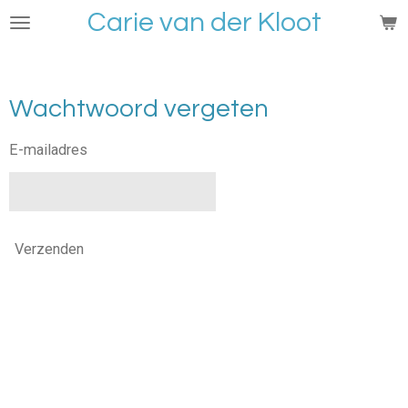
Carie van der Kloot
Ga
direct
naar
de
Wachtwoord vergeten
hoofdinhoud
E-mailadres
Verzenden